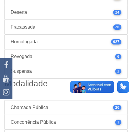
Deserta
24
Fracassada
26
Homologada
927
Revogada
6
Suspensa
2
Modalidade
Chamada Pública
20
Concorrência Pública
3