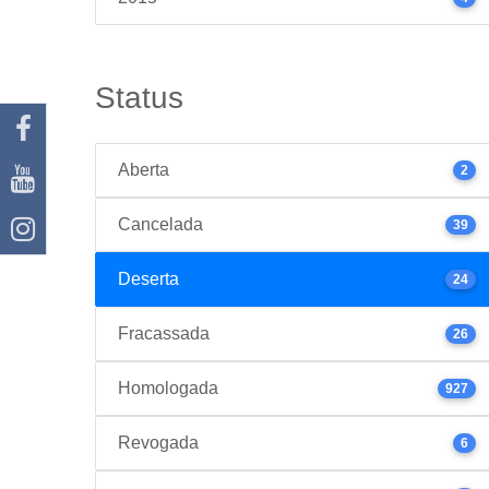
Status
Aberta
2
Cancelada
39
Deserta
24
Fracassada
26
Homologada
927
Revogada
6