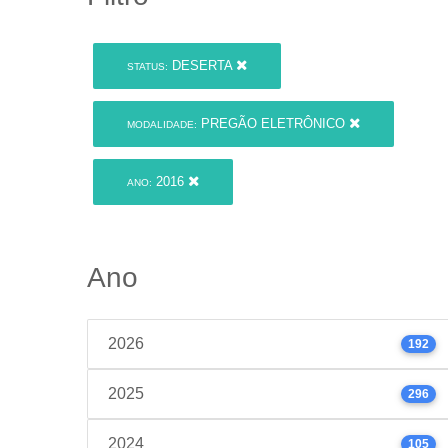
DESERTA
STATUS:
PREGÃO ELETRÔNICO
MODALIDADE:
2016
ANO:
Ano
2026
192
2025
296
2024
105