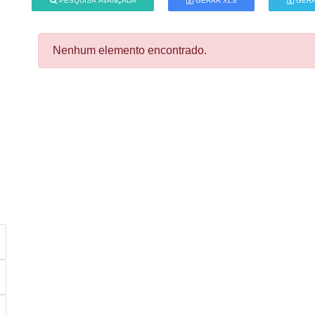
PESQUISA AVANÇADA
GERAR XLS
GERA
Nenhum elemento encontrado.