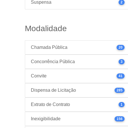
Suspensa
2
Modalidade
Chamada Pública
20
Concorrência Pública
3
Convite
41
Dispensa de Licitação
285
Extrato de Contrato
1
Inexigibilidade
156