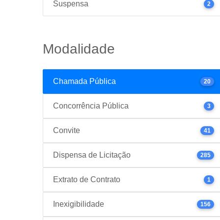
Suspensa
2
Modalidade
Chamada Pública
20
Concorrência Pública
3
Convite
41
Dispensa de Licitação
285
Extrato de Contrato
1
Inexigibilidade
156