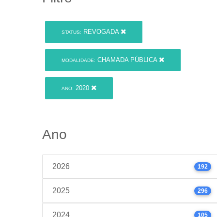
REVOGADA
STATUS:
CHAMADA PÚBLICA
MODALIDADE:
2020
ANO:
Ano
2026
192
2025
296
2024
105