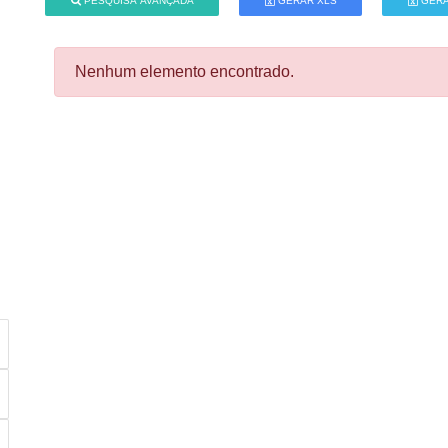
PESQUISA AVANÇADA
GERAR XLS
GERA
Nenhum elemento encontrado.