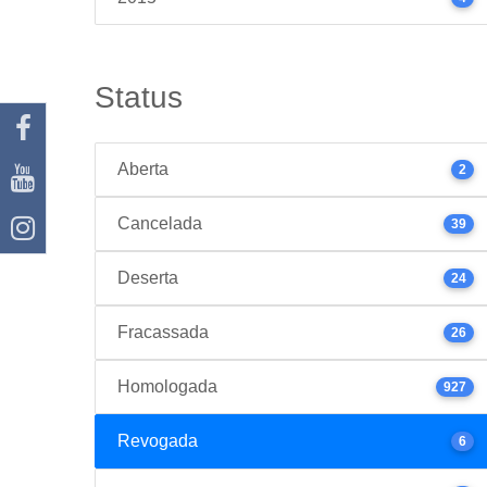
Status
Aberta
2
Cancelada
39
Deserta
24
Fracassada
26
Homologada
927
Revogada
6