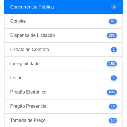
Concorrência Pública
3
Convite
41
Dispensa de Licitação
285
Extrato de Contrato
1
Inexigibilidade
156
Leilão
1
Pregão Eletrônico
495
Pregão Presencial
10
Tomada de Preço
14