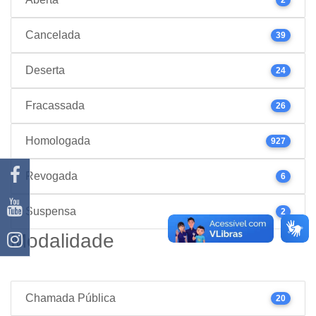
Cancelada
39
Deserta
24
Fracassada
26
Homologada
927
Revogada
6
Suspensa
2
Modalidade
Chamada Pública
20