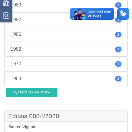
1989
1
1987
1
1986
1
1982
1
1970
1
1963
1
PESQUISA AVANÇADA
Editais 0004/2020
Status:
Vigente