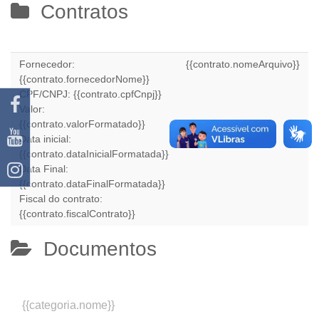
Contratos
Fornecedor:
{{contrato.nomeArquivo}}
{{contrato.fornecedorNome}}
CPF/CNPJ:
{{contrato.cpfCnpj}}
Valor:
{{contrato.valorFormatado}}
Data inicial:
{{contrato.dataInicialFormatada}}
Data Final:
{{contrato.dataFinalFormatada}}
Fiscal do contrato:
{{contrato.fiscalContrato}}
Documentos
{{categoria.nome}}