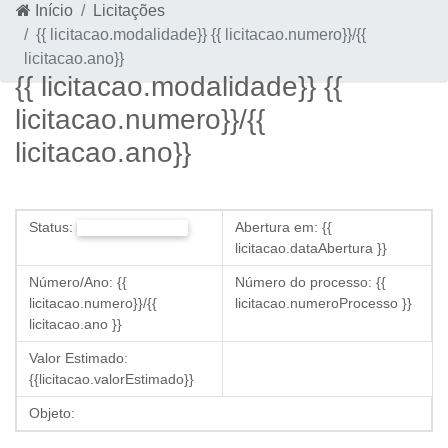
Início
Licitações
{{ licitacao.modalidade}} {{ licitacao.numero}}/{{
licitacao.ano}}
{{ licitacao.modalidade}} {{
licitacao.numero}}/{{
licitacao.ano}}
Status:
Abertura em:
{{
{{ licitacao.status }}
licitacao.dataAbertura }}
Número/Ano:
{{
Número do processo:
{{
licitacao.numero}}/{{
licitacao.numeroProcesso }}
licitacao.ano }}
Valor Estimado:
{{licitacao.valorEstimado}}
Objeto: